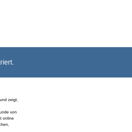
iert.
und zeigt,
Kunde von
t online
chen,