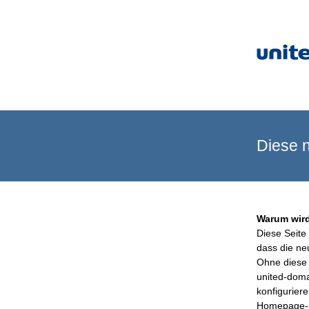
Diese n
Warum wird
Diese Seite 
dass die ne
Ohne diese 
united-doma
konfigurier
Homepage-B